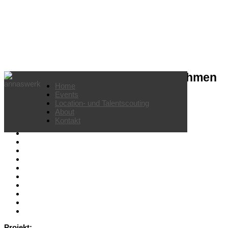
Filial-Eröffnung für Modeunternehmen
Home
Events
Location- und Talentscouting
About
Kontakt
Projekt: