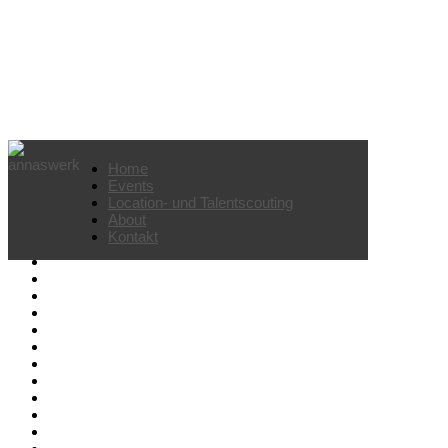
Feier 50. Geburtstag (privat)
Home
Events
Location- und Talentscouting
About
Kontakt