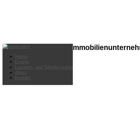
Hotel-Eröffnung für Immobilienunterne
Home
Events
Location- und Talentscouting
About
Kontakt