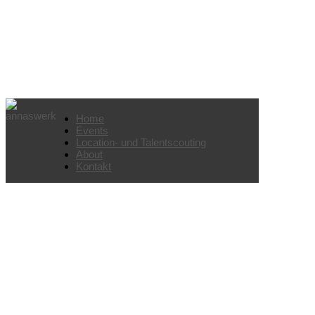
Vorstands-Event Verlag
Home
Events
Location- und Talentscouting
About
Kontakt