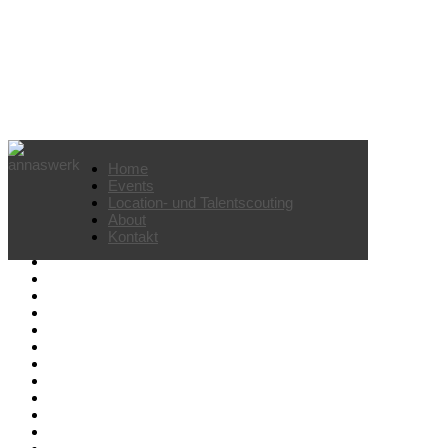
Weihnachtsfeier für eine Bank
Home
Events
Location- und Talentscouting
About
Kontakt